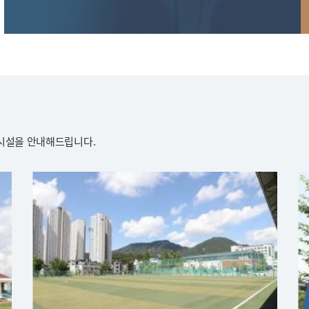
설을 안내해드립니다.​
시
설
안
내
이
미
지