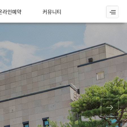
온라인예약
커뮤니티
문화예술시설 대관예약
공지사항
체육시설 예약안내
자료실
Q&A
포토갤러리