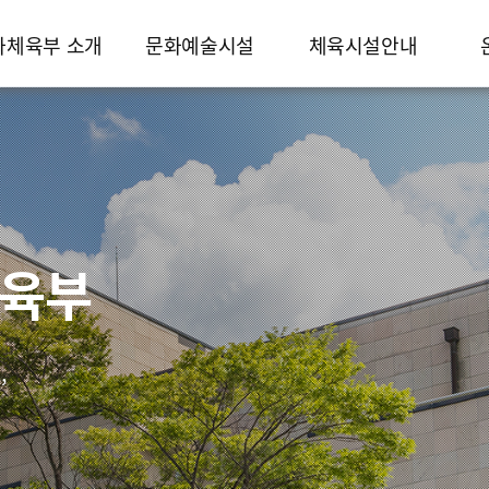
화체육부 소개
문화예술시설
체육시설안내
인사말
시설안내
시설물현황
연혁
좌석배치도
천연잔디운동장
주요업무내용
대관절차
인조잔디운동장
조직도
대관료안내
체육관
찾아오시는길
테니스장
다목적구장
체육부
,