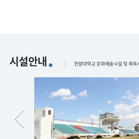
시설안내
한밭대학교 문화예술시설 및 체육시
시
설
안
내
이
미
지