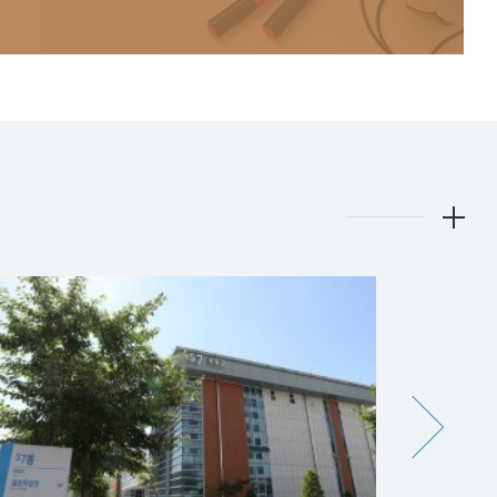
시
시
설
설
안
안
내
내
이
이
미
미
지
지