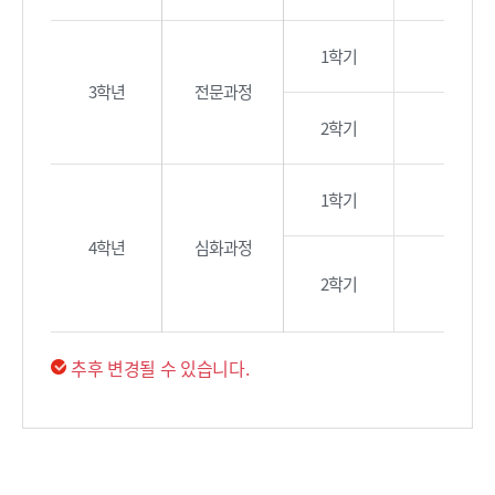
1학기
실무영어
3학년
전문과정
2학기
1학기
4학년
심화과정
2학기
추후 변경될 수 있습니다.