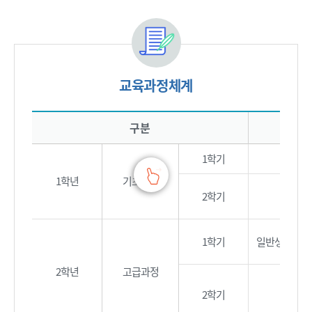
교육과정체계
교육과정체계에 대한 표로 구분, 교양, 전공, OJT으로 구성되어 있습니다.
구분
1학기
기초물리
1학년
기초과정
2학기
일반화
1학기
일반생물학,자
2학년
고급과정
2학기