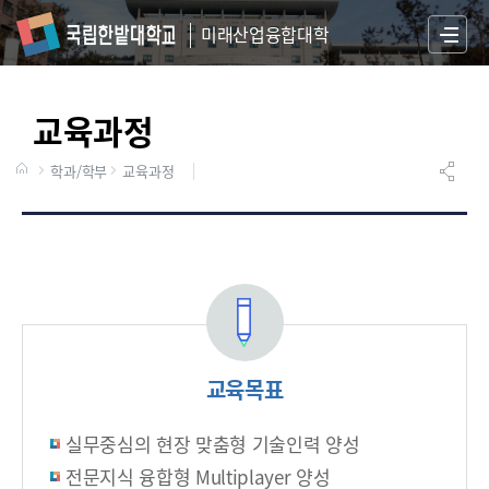
미래산업융합대학
S
I
T
교육과정
E
M
A
학과/학부
교육과정
P
교육목표
실무중심의 현장 맞춤형 기술인력 양성
전문지식 융합형 Multiplayer 양성