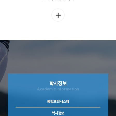
학
과
공
지
더
보
기
학사정보
Academic Information
통합포털시스템
학사정보