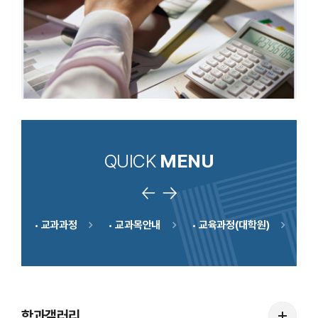
QUICK
MENU
리
교과과정
교과목안내
교육과정(대학원)
교
학
학과갤러리