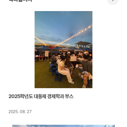
과
갤
러
리
더
보
기
2025학년도 대동제 경제학과 부스
2025. 08. 27