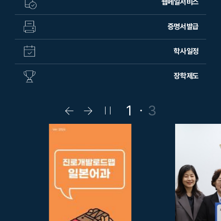
웹메일서비스
증명서발급
학사일정
장학제도
1
3
팝
팝
팝
업
업
업
슬
슬
슬
라
라
라
이
이
이
드
드
드
이
다
정
전
음
지