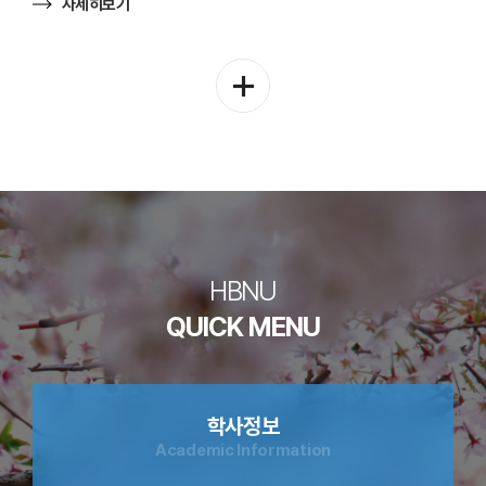
자세히보기
신청방법(온라인): https://forms.gle/zAx9W7x7nQPW4hWH7 6.
교류내용: 한국어 단기연수 과정으로 8월 우리 대학에 방문할
예정입니다. 일본어과 학생들과의 교류 시간을 마련하고자 합니다.
학
일본어과 소개 및 강의실에서 자유로운 주제로 교류 활동할
과
예정입니다. 7. 혜택사항: 비교과 유닛 부여(학과행사: 1Unit 예정) ※
공
행사당 한도 4Unit, 학년당 한도 10Unit
지
더
보
기
HBNU
QUICK MENU
학사정보
Academic Information