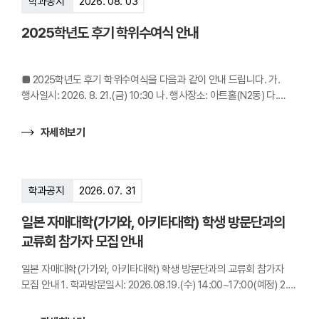
학과공지
2026. 08. 03
2025학년도 후기 학위수여식 안내
■ 2025학년도 후기 학위수여식을 다음과 같이 안내 드립니다. 가.
행사일시: 2026. 8. 21.(금) 10:30 나. 행사장소: 아트홀(N2동) 다.
참석대상: 학위취득자 전원 라. 학위증 수령 및 학위복 대여: 일본어과
사무실 옆 강의실 (S4동 327호) 마. 안내 및 협조사항 1) 학위증 및
자세히보기
학위복 대여 - 수령시간: 당일 09:10~11:30 - 반납시간: 당일
12:00까지 2) 졸업증명서 발급기간: 2026. 8. 21.(금) 10:00~ (본교
증명발급실 또는 인터넷 증명 발급 서비스) 3) 학위증은 가능한
학위수여식 당일에 수령해주시고, 부득이한 경우 6개월 이내에 찾아가
학과공지
2026. 07. 31
주시기 바랍니다. ※ 학위증 재발급 불가
일본 자매대학(가가와, 아키타대학) 학생 방문단과의
교류회 참가자 모집 안내
일본 자매대학(가가와, 아키타대학) 학생 방문단과의 교류회 참가자
모집 안내 1. 학과방문일시: 2026.08.19.(수) 14:00~17:00(예정) 2.
장소: S4동(인문사회관) 202호(예정) 3. 모집인원: 10명 내외 ※ 일본
대학 학생 참가자: 8명(예정) 4. 신청기한: 2026.08.07.(금)까지 5.