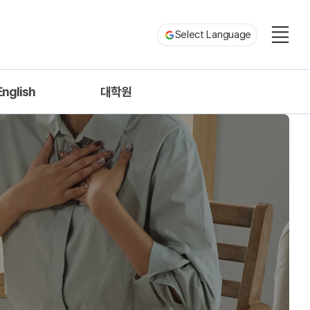
Select Language
English
대학원
roduction
중국어과
c Information
ofessors