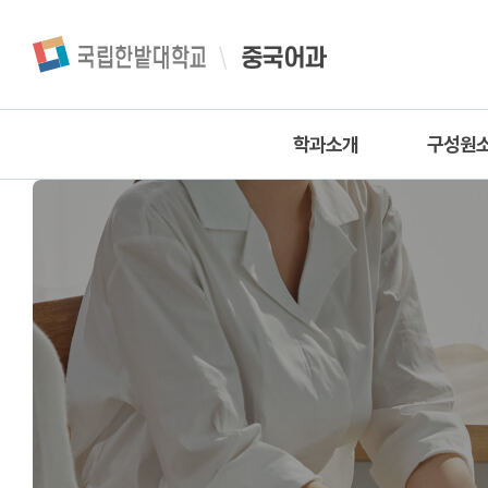
중국어과
학과소개
구성원
인사말
교수
학과소개
명예교
학과연혁
조교
학과소식
학과 특성화 발전계획