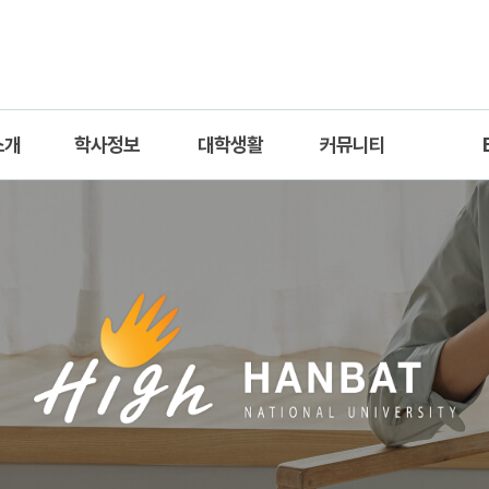
소개
학사정보
대학생활
커뮤니티
진
교과과정
동아리
공지사항
Int
수
교직과정
학생회
자료실
Academi
교과목안내
학과갤러리
Pr
졸업요건
유학안내
구성원 담당업무
질문게시판