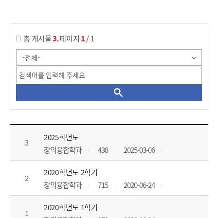
게시물 검색
,
총 게시물
3
페이지
1
/ 1
대학원_교육과정 목록 으로 번호, 제목, 작성자, 조회수, 등록 일, 첨부파일로 나열 되고 있습니다.
2025학년도
3
창의융합학과
438
2025-03-06
2020학년도 2학기
2
창의융합학과
715
2020-06-24
2020학년도 1학기
1