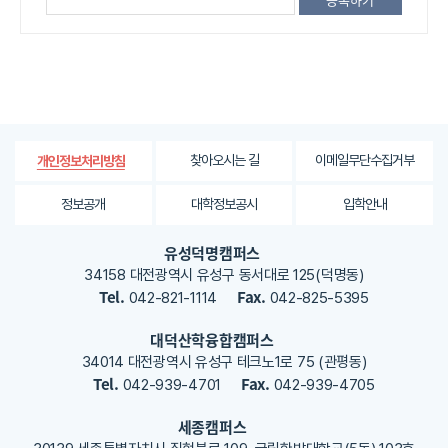
는
정
보
에
대
한
평
가
찾아오시는 길
이메일무단수집거부
개인정보처리방침
내
용
정보공개
대학정보공시
입학안내
을
등
유성덕명캠퍼스
록
34158 대전광역시 유성구 동서대로 125(덕명동)
해
Tel.
Fax.
042-821-1114
042-825-5395
주
세
대덕산학융합캠퍼스
요
34014 대전광역시 유성구 테크노1로 75 (관평동)
Tel.
Fax.
042-939-4701
042-939-4705
세종캠퍼스