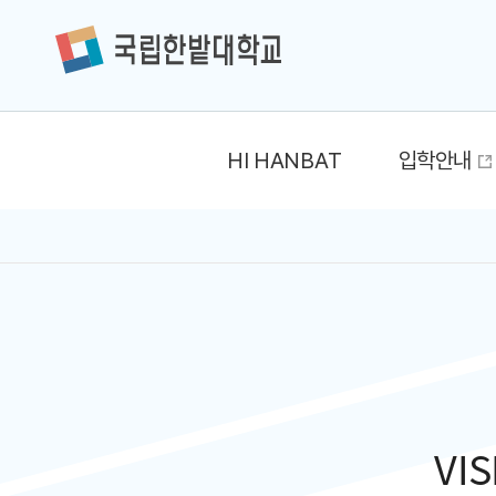
HI HANBAT
입학안내
대
학
비
전
지
VIS
산