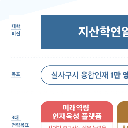
학
연
일
체
혁
신
플
랫
폼
대
학
목
표
실
사
구
시
융
합