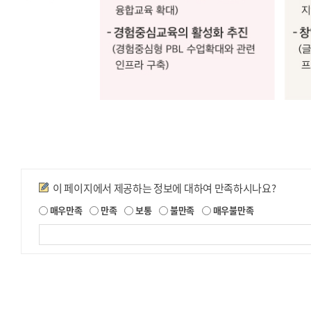
략
목
표
미
래
역
량
인
재
육
만족도조사
성
이 페이지에서 제공하는 정보에 대하여 만족하시나요?
플
제
매우만족
만족
보통
불만족
매우불만족
랫
공
폼
되
가
는
정
치
보
창
에
출
대