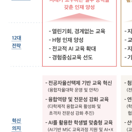
인
재
1
만
양
성
지
산
학
연
협
력
국
내
1
위
3
대
전