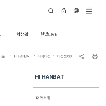
전
체
메
보
대학생활
한밭LIVE
뉴
HI HANBAT
대학비전
비전 2030
HI HANBAT
대학소개