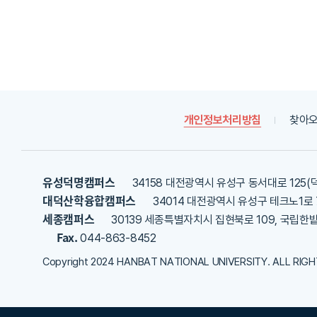
지
한
역
평
가
혁
내
신
용
플
을
랫
등
폼
록
개인정보처리방침
찾아오
해
혁
주
신
세
지
요
속
유성덕명캠퍼스
34158 대전광역시 유성구 동서대로 125(
대
대덕산학융합캠퍼스
34014 대전광역시 유성구 테크노1로 
학
세종캠퍼스
30139 세종특별자치시 집현북로 109, 국립한
경
Fax.
044-863-8452
영
플
Copyright 2024 HANBAT NATIONAL UNIVERSITY. ALL RIG
랫
폼
1