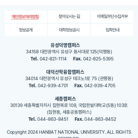
한
평
가
찾아오시는 길
이메일무단수집거부
개인정보처리방침
내
용
정보공개
대학정보공시
입학안내
을
등
유성덕명캠퍼스
록
34158 대전광역시 유성구 동서대로 125(덕명동)
해
Tel.
Fax.
042-821-1114
042-825-5395
주
세
대덕산학융합캠퍼스
요
34014 대전광역시 유성구 테크노1로 75 (관평동)
Tel.
Fax.
042-939-4701
042-939-4705
세종캠퍼스
30139 세종특별자치시 집현북로 109, 국립한밭대학교(5동) 103호
(집현동, 세종공동캠퍼스)
Tel.
Fax.
044-863-8451
044-863-8452
Copyright 2024 HANBAT NATIONAL UNIVERSITY. ALL RIGHTS