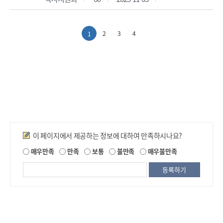
2
3
4
1
만족도조사
이 페이지에서 제공하는 정보에 대하여 만족하시나요?
제
매우만족
만족
보통
불만족
매우불만족
공
되
는
정
보
에
대