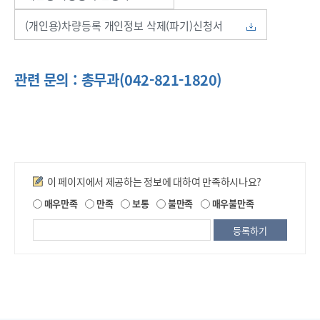
(개인용)차량등록 개인정보 삭제(파기)신청서
관련 문의 : 총무과(042-821-1820)
만족도조사
이 페이지에서 제공하는 정보에 대하여 만족하시나요?
제
매우만족
만족
보통
불만족
매우불만족
공
되
는
정
보
에
대
한