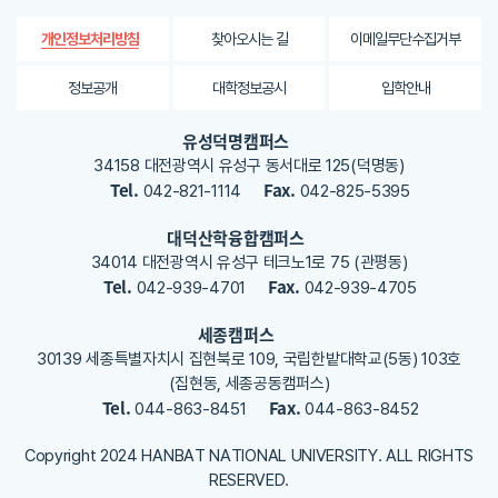
평
가
찾아오시는 길
이메일무단수집거부
개인정보처리방침
내
용
정보공개
대학정보공시
입학안내
을
등
유성덕명캠퍼스
록
34158 대전광역시 유성구 동서대로 125(덕명동)
해
Tel.
Fax.
042-821-1114
042-825-5395
주
세
대덕산학융합캠퍼스
요
34014 대전광역시 유성구 테크노1로 75 (관평동)
Tel.
Fax.
042-939-4701
042-939-4705
세종캠퍼스
30139 세종특별자치시 집현북로 109, 국립한밭대학교(5동) 103호
(집현동, 세종공동캠퍼스)
Tel.
Fax.
044-863-8451
044-863-8452
Copyright 2024 HANBAT NATIONAL UNIVERSITY. ALL RIGHTS
RESERVED.