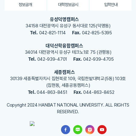
용
정보공개
대학정보공시
입학안내
을
등
유성덕명캠퍼스
록
34158 대전광역시 유성구 동서대로 125(덕명동)
해
Tel.
Fax.
042-821-1114
042-825-5395
주
세
대덕산학융합캠퍼스
요
34014 대전광역시 유성구 테크노1로 75 (관평동)
Tel.
Fax.
042-939-4701
042-939-4705
세종캠퍼스
30139 세종특별자치시 집현북로 109, 국립한밭대학교(5동) 103호
(집현동, 세종공동캠퍼스)
Tel.
Fax.
044-863-8451
044-863-8452
Copyright 2024 HANBAT NATIONAL UNIVERSITY. ALL RIGHTS
RESERVED.