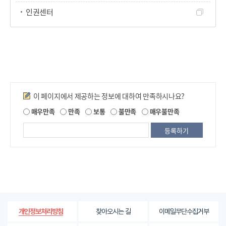
인권센터
만족도조사
이 페이지에서 제공하는 정보에 대하여 만족하시나요?
제
매우만족
만족
보통
불만족
매우불만족
공
되
는
정
보
에
대
한
평
가
찾아오시는 길
이메일무단수집거부
개인정보처리방침
내