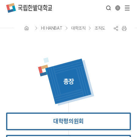
전
체
HI HANBAT
대학조직
조직도
메
뉴
총장
대학평의원회