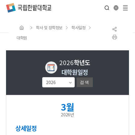
전
체
학사 및 장학정보
학사일정
메
뉴
대학원
2026
학년도
대학원일정
검색
3월
2026년
상세일정