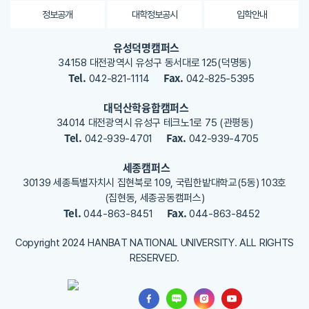
용
정보공개
대학정보공시
입학안내
을
등
유성덕명캠퍼스
록
34158 대전광역시 유성구 동서대로 125(덕명동)
해
Tel.
Fax.
042-821-1114
042-825-5395
주
세
대덕산학융합캠퍼스
요
34014 대전광역시 유성구 테크노1로 75 (관평동)
Tel.
Fax.
042-939-4701
042-939-4705
세종캠퍼스
30139 세종특별자치시 집현북로 109, 국립한밭대학교(5동) 103호
(집현동, 세종공동캠퍼스)
Tel.
Fax.
044-863-8451
044-863-8452
Copyright 2024 HANBAT NATIONAL UNIVERSITY. ALL RIGHTS
RESERVED.